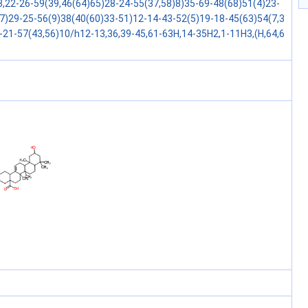
3,22-26-59(39,46(64)65)28-24-55(37,58)8)35-69-48(68)51(4)23-
7)29-25-56(9)38(40(60)33-51)12-14-43-52(5)19-18-45(63)54(7,3
-21-57(43,56)10/h12-13,36,39-45,61-63H,14-35H2,1-11H3,(H,64,6