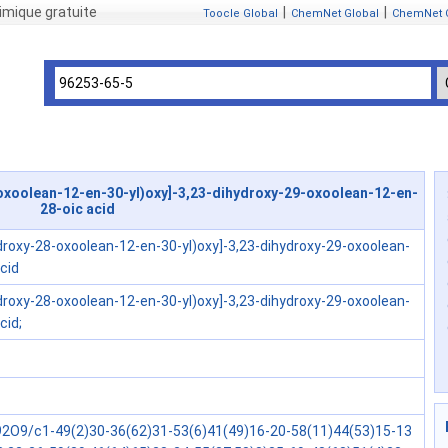
mique gratuite
|
|
Toocle Global
ChemNet Global
ChemNet 
oxoolean-12-en-30-yl)oxy]-3,23-dihydroxy-29-oxoolean-12-en-
28-oic acid
droxy-28-oxoolean-12-en-30-yl)oxy]-3,23-dihydroxy-29-oxoolean-
cid
droxy-28-oxoolean-12-en-30-yl)oxy]-3,23-dihydroxy-29-oxoolean-
cid;
2O9/c1-49(2)30-36(62)31-53(6)41(49)16-20-58(11)44(53)15-13