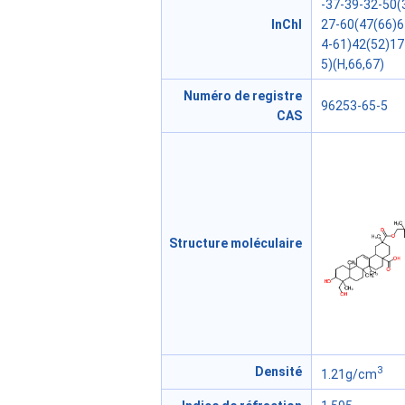
-37-39-32-50(
InChl
27-60(47(66)6
4-61)42(52)17
5)(H,66,67)
Numéro de registre
96253-65-5
CAS
Structure moléculaire
3
Densité
1.21g/cm