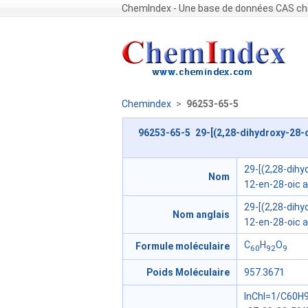
ChemIndex - Une base de données CAS chi
Chemindex
>
96253-65-5
96253-65-5 29-[(2,28-dihydroxy-28-
29-[(2,28-dihy
Nom
12-en-28-oic a
29-[(2,28-dihy
Nom anglais
12-en-28-oic a
C
H
O
Formule moléculaire
60
92
9
Poids Moléculaire
957.3671
InChI=1/C60H9