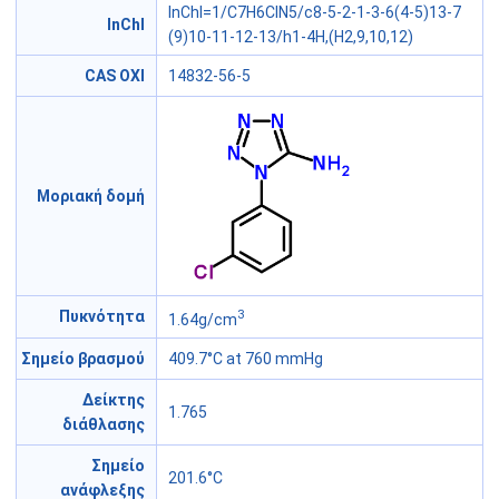
InChI=1/C7H6ClN5/c8-5-2-1-3-6(4-5)13-7
InChI
(9)10-11-12-13/h1-4H,(H2,9,10,12)
CAS ΟΧΙ
14832-56-5
Μοριακή δομή
3
Πυκνότητα
1.64g/cm
Σημείο βρασμού
409.7°C at 760 mmHg
Δείκτης
1.765
διάθλασης
Σημείο
201.6°C
ανάφλεξης