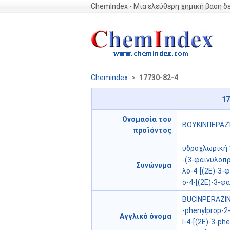
ChemIndex - Μια ελεύθερη χημική βάση 
Chemindex
>
17730-82-4
1
Ονομασία του
ΒΟΥΚΙΝΠΕΡΑΖ
προϊόντος
υδροχλωρική 1
-(3-φαινυλοπρ
Συνώνυμα
λο-4-[(2E)-3-
ο-4-[(2E)-3-φ
BUCINPERAZINE
-phenylprop-2-
Αγγλικό όνομα
l-4-[(2E)-3-ph