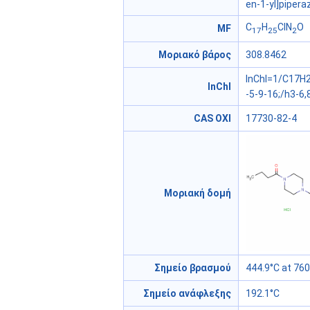
en-1-yl]pipera
C
H
ClN
O
MF
17
25
2
Μοριακό βάρος
308.8462
InChI=1/C17H2
InChI
-5-9-16;/h3-6
CAS ΟΧΙ
17730-82-4
Μοριακή δομή
Σημείο βρασμού
444.9°C at 7
Σημείο ανάφλεξης
192.1°C