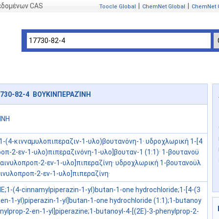
δεδομένων CAS
|
|
Toocle Global
ChemNet Global
ChemNet 
7730-82-4 ΒΟΥΚΙΝΠΕΡΑΖΊΝΗ
ΊΝΗ
-(4-κινναμυλοπιπεραζιν-1-υλο)βουτανόνη-1· υδροχλωρική 1-[4
οπ-2-εν-1-υλο)πιπεραζινόνη-1-υλο]βουταν-1 (1:1)· 1-βουτανοϋ
φαινυλοπροπ-2-εν-1-υλο]πιπεραζίνη· υδροχλωρική 1-βουτανοϋλ
αινυλοπροπ-2-εν-1-υλο]πιπεραζίνη·
;1-(4-cinnamylpiperazin-1-yl)butan-1-one hydrochloride;1-[4-(3
en-1-yl)piperazin-1-yl]butan-1-one hydrochloride (1:1);1-butanoy
enylprop-2-en-1-yl]piperazine;1-butanoyl-4-[(2E)-3-phenylprop-2-