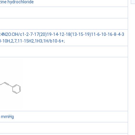
zine hydrochloride
4N2O.ClH/c1-2-7-17(20)19-14-12-18(13-15-19)11-6-10-16-8-4-3
,8-10H,2,7,11-15H2,1H3;1H/b10-6+;
60 mmHg