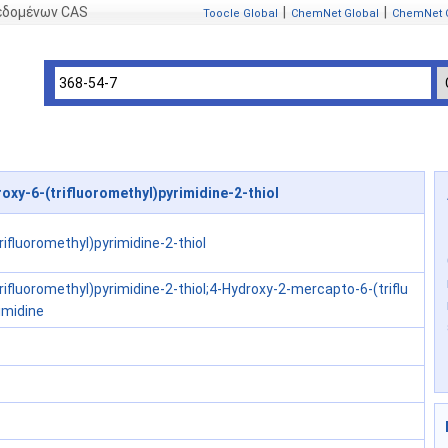
δεδομένων CAS
|
|
Toocle Global
ChemNet Global
ChemNet 
oxy-6-(trifluoromethyl)pyrimidine-2-thiol
rifluoromethyl)pyrimidine-2-thiol
rifluoromethyl)pyrimidine-2-thiol;4-Hydroxy-2-mercapto-6-(triflu
imidine