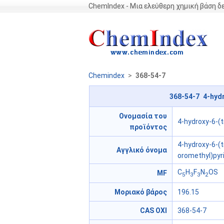
ChemIndex - Μια ελεύθερη χημική βάση 
Chemindex
>
368-54-7
368-54-7 4-hydr
Ονομασία του
4-hydroxy-6-(t
προϊόντος
4-hydroxy-6-(t
Αγγλικό όνομα
oromethyl)pyr
C
H
F
N
OS
MF
5
3
3
2
Μοριακό βάρος
196.15
CAS ΟΧΙ
368-54-7