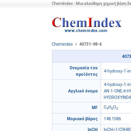
ChemIndex - Μια ελεύθερη χημική βάση 
Chemindex
>
40731-98-4
4073
Ονομασία του
4-hydroxy-1-i
προϊόντος
4-hydroxy-1-i
Αγγλικό όνομα
AN-1-ONE;4-H
HYDROXYINDAN
C
H
O
MF
9
8
2
Μοριακό βάρος
148.1586
InChI
InChI=1/C9H8O