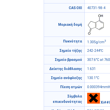
CAS ΟΧΙ
40731-98-4
Μοριακή δομή
3
Πυκνότητα
1.305g/cm
Σημείο τήξης
242-244℃
Σημείο βρασμού
307.6°C at 7
Δείκτης διάθλασης
1.631
Σημείο ανάφλεξης
130.1°C
Πίεση ατμών
0.000394mmHg
Σύμβολα
επικινδυνότητας
Xi##I