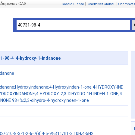
δεδομένων CAS
|
|
Toocle Global
ChemNet Global
ChemNet 
1-98-4 4-hydroxy-1-indanone
ndanone
ndanone;Hydroxyindanone;4-Hydroxyindan-1-one;4-HYDROXY-IND
YDROXYINDANONE;4-HYDROXY-2,3-DIHYDRO-1H-INDEN-1-ONE;4-
ONE 98+%;2,3-dihydro-4-hydroxyinden-1-one
2/c10-8-3-1-2-6-7(8)4-5-9(6)11/h1-3,10H,4-5H2