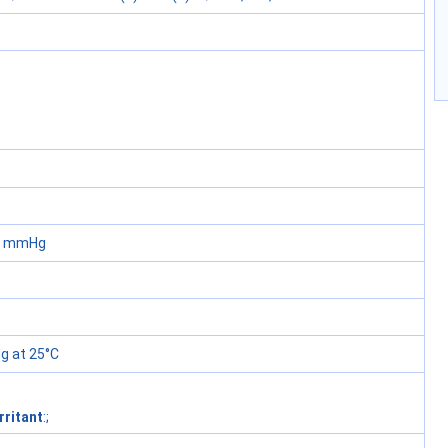
60 mmHg
 at 25°C
rritant
:;