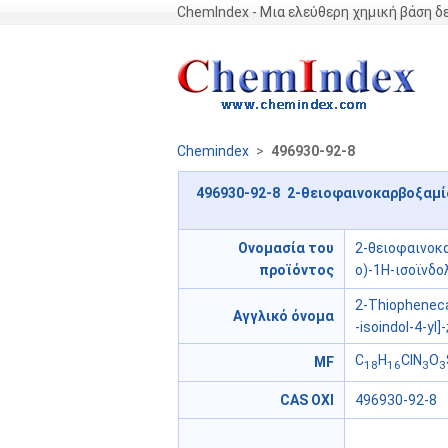
ChemIndex - Μια ελεύθερη χημική βάση 
Chemindex
>
496930-92-8
496930-92-8 2-θειοφαινοκαρβοξαμίδ
Ονομασία του
2-θειοφαινοκα
προϊόντος
ο)-1H-ισοϊνδολ
2-Thiophenecar
Αγγλικό όνομα
-isoindol-4-yl]-
C
H
ClN
O
MF
18
16
3
3
CAS ΟΧΙ
496930-92-8