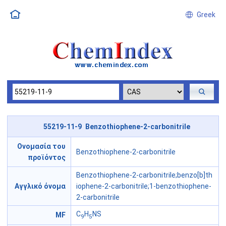
Greek
55219-11-9 Benzothiophene-2-carbonitrile
Ονομασία του
Benzothiophene-2-carbonitrile
προϊόντος
Benzothiophene-2-carbonitrile;benzo[b]th
Αγγλικό όνομα
iophene-2-carbonitrile;1-benzothiophene-
2-carbonitrile
C
H
NS
MF
9
5