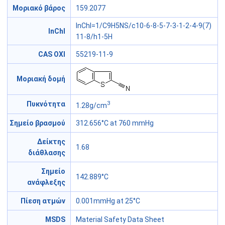
Μοριακό βάρος
159.2077
InChI=1/C9H5NS/c10-6-8-5-7-3-1-2-4-9(7)
InChI
11-8/h1-5H
CAS ΟΧΙ
55219-11-9
Μοριακή δομή
3
Πυκνότητα
1.28g/cm
Σημείο βρασμού
312.656°C at 760 mmHg
Δείκτης
1.68
διάθλασης
Σημείο
142.889°C
ανάφλεξης
Πίεση ατμών
0.001mmHg at 25°C
MSDS
Material Safety Data Sheet