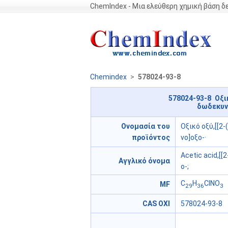
ChemIndex - Μια ελεύθερη χημική βάση 
Chemindex
>
578024-93-8
578024-93-8 Οξικ
δωδεκυν
Ονομασία του
Οξικό οξύ,[[2
προϊόντος
νο]οξο-·
Acetic acid,[[
Αγγλικό όνομα
o-;
C
H
ClNO
MF
29
36
3
CAS ΟΧΙ
578024-93-8