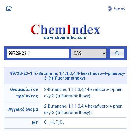
Greek
99728-23-1 2-Butanone, 1,1,1,3,4,4-hexafluoro-4-phenoxy-
3-(trifluoromethoxy)-
Ονομασία του
2-Butanone, 1,1,1,3,4,4-hexafluoro-4-phen
προϊόντος
oxy-3-(trifluoromethoxy)-
2-Butanone, 1,1,1,3,4,4-hexafluoro-4-phen
Αγγλικό όνομα
oxy-3-(trifluoromethoxy)-;
C
H
F
O
MF
11
5
9
3