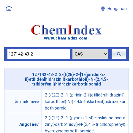
Hungarian
127142-43-2 2-({(2E)-2-[1-(piridin-2-
il)etilidén]hidrazinil}karbothioil)-N-(2,4,5-
triklórfenil)hidrazinkarbothioamid
2-({(2E)-2-[1-(piridin-2-il)etilidén]hidrazinil}
termék neve
karbothioil)-N-(2,4,5-triklórfenil)hidrazinkar
bothioamid
2-({(2E)-2-[1-(pyridin-2-yl)ethylidene]hydra
Angol név
zinyl}carbothioyl)-N-(2,4,5-trichlorophenyl)
hydrazinecarbothioamide;