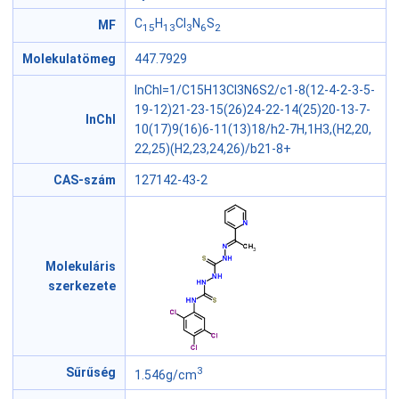
C
H
Cl
N
S
MF
15
13
3
6
2
Molekulatömeg
447.7929
InChI=1/C15H13Cl3N6S2/c1-8(12-4-2-3-5-
19-12)21-23-15(26)24-22-14(25)20-13-7-
InChI
10(17)9(16)6-11(13)18/h2-7H,1H3,(H2,20,
22,25)(H2,23,24,26)/b21-8+
CAS-szám
127142-43-2
Molekuláris
szerkezete
3
Sűrűség
1.546g/cm