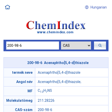
Hungarian
200-98-6 Acenaphtho[5,4-d]thiazole
termék neve
Acenaphtho[5,4-d]thiazole
Angol név
Acenaphtho[5,4-d]thiazole;
C
H
NS
MF
13
7
Molekulatömeg
211.28226
CAS-szám
200-98-6