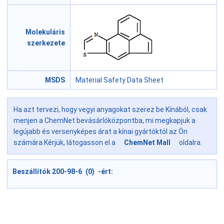
Molekuláris
szerkezete
MSDS
Material Safety Data Sheet
Ha azt tervezi, hogy vegyi anyagokat szerez be Kínából, csak
menjen a ChemNet bevásárlóközpontba, mi megkapjuk a
legújabb és versenyképes árat a kínai gyártóktól az Ön
számára.Kérjük, látogasson el a
ChemNet Mall
oldalra.
Beszállítók 200-98-6 (0) -ért: