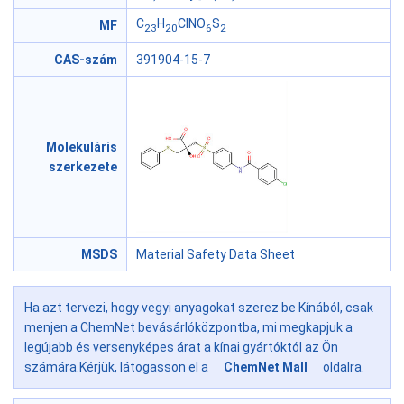
C
H
ClNO
S
MF
23
20
6
2
CAS-szám
391904-15-7
Molekuláris
szerkezete
MSDS
Material Safety Data Sheet
Ha azt tervezi, hogy vegyi anyagokat szerez be Kínából, csak
menjen a ChemNet bevásárlóközpontba, mi megkapjuk a
legújabb és versenyképes árat a kínai gyártóktól az Ön
számára.Kérjük, látogasson el a
ChemNet Mall
oldalra.