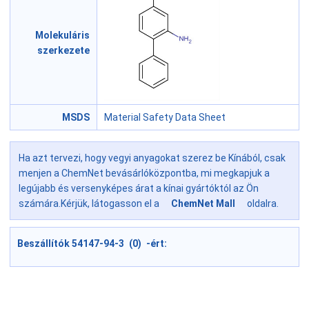
Molekuláris
szerkezete
MSDS
Material Safety Data Sheet
Ha azt tervezi, hogy vegyi anyagokat szerez be Kínából, csak
menjen a ChemNet bevásárlóközpontba, mi megkapjuk a
legújabb és versenyképes árat a kínai gyártóktól az Ön
számára.Kérjük, látogasson el a
ChemNet Mall
oldalra.
Beszállítók 54147-94-3 (0) -ért: