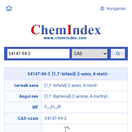
Hungarian
54147-94-3 [1,1'-bifenil]-2-amin, 4-metil-
termék neve
[1,1'-bifenil]-2-amin, 4-metil-
Angol név
[1,1'-Biphenyl]-2-amine, 4-methyl-;
C
H
N
MF
13
13
CAS-szám
54147-94-3