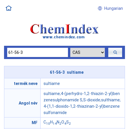
Hungarian
61-56-3 sultiame
termék neve
sultiame
sultiame;4-(perhydro-1,2-thiazin-2-yl)ben
zenesulphonamide S,S-dioxide;sulthiame;
Angol név
4-(1,1-dioxido-1,2-thiazinan-2-yl)benzene
sulfonamide
C
H
N
O
S
MF
10
14
2
4
2