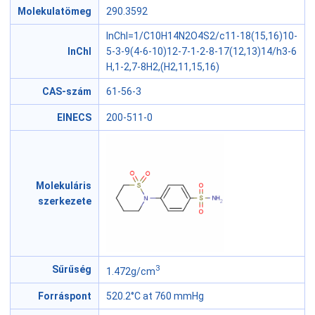
Molekulatömeg
290.3592
InChI=1/C10H14N2O4S2/c11-18(15,16)10-
InChI
5-3-9(4-6-10)12-7-1-2-8-17(12,13)14/h3-6
H,1-2,7-8H2,(H2,11,15,16)
CAS-szám
61-56-3
EINECS
200-511-0
Molekuláris
szerkezete
3
Sűrűség
1.472g/cm
Forráspont
520.2°C at 760 mmHg