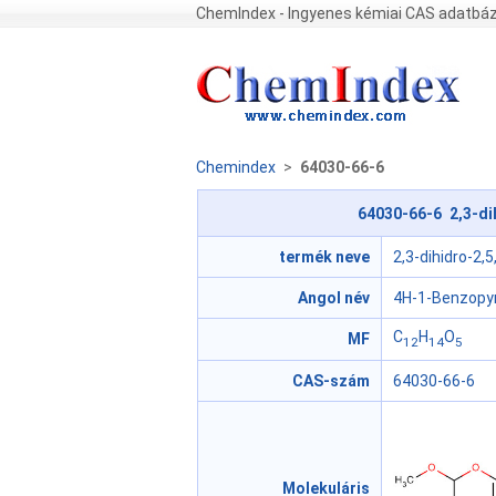
ChemIndex - Ingyenes kémiai CAS adatbáz
Chemindex
>
64030-66-6
64030-66-6 2,3-di
termék neve
2,3-dihidro-2,
Angol név
4H-1-Benzopyra
C
H
O
MF
12
14
5
CAS-szám
64030-66-6
Molekuláris