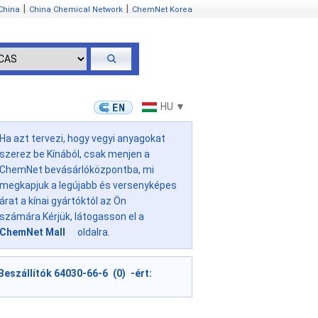
|
|
China
China Chemical Network
ChemNet Korea
HU ▼
Ha azt tervezi, hogy vegyi anyagokat
szerez be Kínából, csak menjen a
ChemNet bevásárlóközpontba, mi
megkapjuk a legújabb és versenyképes
árat a kínai gyártóktól az Ön
számára.Kérjük, látogasson el a
ChemNet Mall
oldalra.
Beszállítók 64030-66-6 (0) -ért: