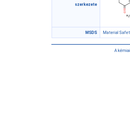
szerkezete
MSDS
Material Safe
A kémia