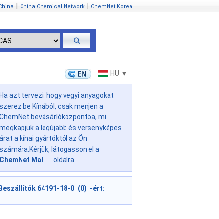
|
|
China
China Chemical Network
ChemNet Korea
HU ▼
Ha azt tervezi, hogy vegyi anyagokat
szerez be Kínából, csak menjen a
ChemNet bevásárlóközpontba, mi
megkapjuk a legújabb és versenyképes
árat a kínai gyártóktól az Ön
számára.Kérjük, látogasson el a
ChemNet Mall
oldalra.
Beszállítók 64191-18-0 (0) -ért: