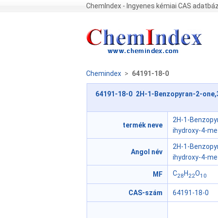
ChemIndex - Ingyenes kémiai CAS adatbáz
Chemindex
>
64191-18-0
64191-18-0 2H-1-Benzopyran-2-one,3,
2H-1-Benzopyr
termék neve
ihydroxy-4-me
2H-1-Benzopyr
Angol név
ihydroxy-4-met
C
H
O
MF
28
22
10
CAS-szám
64191-18-0