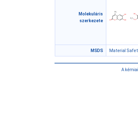
Molekuláris
szerkezete
MSDS
Material Safe
A kémia