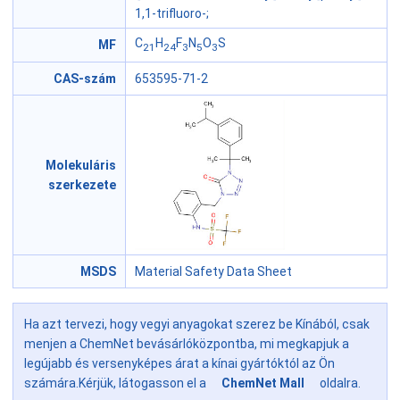
1,1-trifluoro-;
C
H
F
N
O
S
MF
21
24
3
5
3
CAS-szám
653595-71-2
Molekuláris
szerkezete
MSDS
Material Safety Data Sheet
Ha azt tervezi, hogy vegyi anyagokat szerez be Kínából, csak
menjen a ChemNet bevásárlóközpontba, mi megkapjuk a
legújabb és versenyképes árat a kínai gyártóktól az Ön
számára.Kérjük, látogasson el a
ChemNet Mall
oldalra.