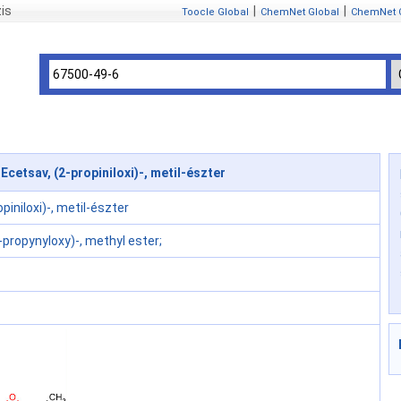
is
|
|
Toocle Global
ChemNet Global
ChemNet 
cetsav, (2-propiniloxi)-, metil-észter
piniloxi)-, metil-észter
2-propynyloxy)-, methyl ester;