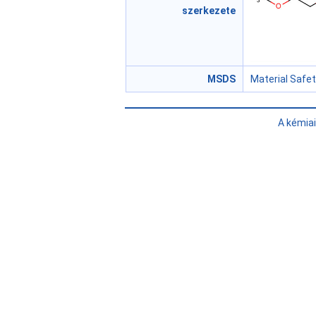
szerkezete
MSDS
Material Safe
A kémia