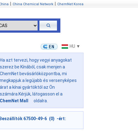
|
|
China
China Chemical Network
ChemNet Korea
HU ▼
Ha azt tervezi, hogy vegyi anyagokat
szerez be Kínából, csak menjen a
ChemNet bevásárlóközpontba, mi
megkapjuk a legújabb és versenyképes
árat a kínai gyártóktól az Ön
számára.Kérjük, látogasson el a
ChemNet Mall
oldalra.
Beszállítók 67500-49-6 (0) -ért: