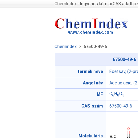
ChemIndex - Ingyenes kémiai CAS adatbáz
Chemindex
>
67500-49-6
67500-49-6 E
termék neve
Ecetsav, (2-pro
Angol név
Acetic acid, (
C
H
O
MF
6
8
3
CAS-szám
67500-49-6
Molekuláris