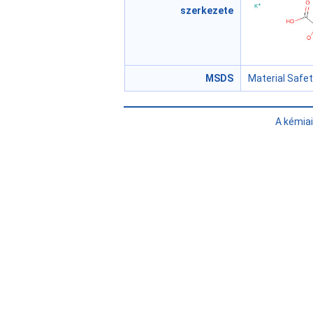
szerkezete
MSDS
Material Safe
A kémia