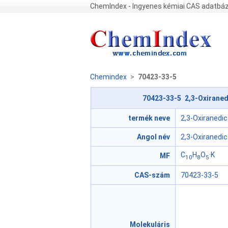
ChemIndex - Ingyenes kémiai CAS adatbáz
Chemindex
>
70423-33-5
70423-33-5 2,3-Oxiranedi
termék neve
2,3-Oxiranedic
Angol név
2,3-Oxiranedic
C
H
O
·K
MF
10
8
5
CAS-szám
70423-33-5
Molekuláris