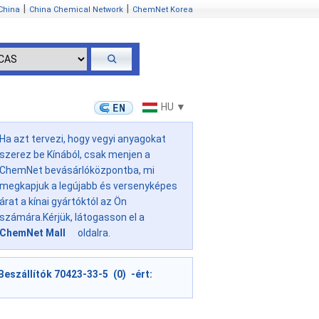
|
|
China
China Chemical Network
ChemNet Korea
HU ▼
Ha azt tervezi, hogy vegyi anyagokat
szerez be Kínából, csak menjen a
ChemNet bevásárlóközpontba, mi
megkapjuk a legújabb és versenyképes
árat a kínai gyártóktól az Ön
számára.Kérjük, látogasson el a
ChemNet Mall
oldalra.
Beszállítók 70423-33-5 (0) -ért: