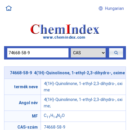
Hungarian
74668-58-9 4(1H)-Quinolinone, 1-ethyl-2,3-dihydro-, oxime
4(1H)-Quinolinone, 1-ethyl-2,3-dihydro-, oxi
termék neve
me
4(1H)-Quinolinone, 1-ethyl-2,3-dihydro-, oxi
Angol név
me;
C
H
N
O
MF
11
14
2
CAS-szám
74668-58-9