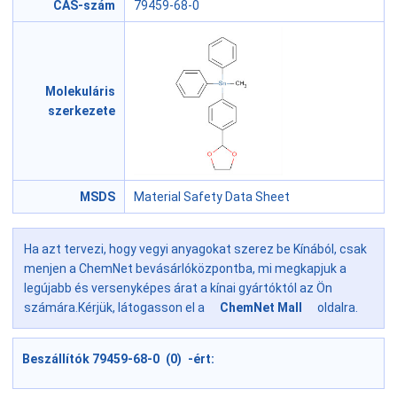
CAS-szám
79459-68-0
Molekuláris
szerkezete
MSDS
Material Safety Data Sheet
Ha azt tervezi, hogy vegyi anyagokat szerez be Kínából, csak
menjen a ChemNet bevásárlóközpontba, mi megkapjuk a
legújabb és versenyképes árat a kínai gyártóktól az Ön
számára.Kérjük, látogasson el a
ChemNet Mall
oldalra.
Beszállítók 79459-68-0 (0) -ért: