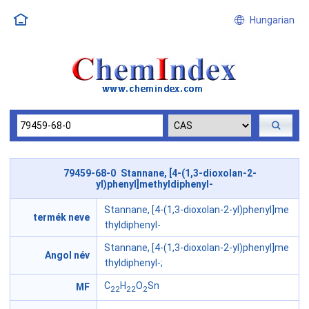
Hungarian
79459-68-0 Stannane, [4-(1,3-dioxolan-2-
yl)phenyl]methyldiphenyl-
Stannane, [4-(1,3-dioxolan-2-yl)phenyl]me
termék neve
thyldiphenyl-
Stannane, [4-(1,3-dioxolan-2-yl)phenyl]me
Angol név
thyldiphenyl-;
C
H
O
Sn
MF
22
22
2