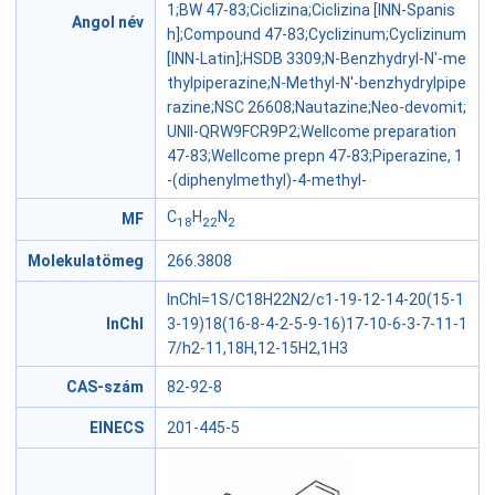
1;BW 47-83;Ciclizina;Ciclizina [INN-Spanis
Angol név
h];Compound 47-83;Cyclizinum;Cyclizinum
[INN-Latin];HSDB 3309;N-Benzhydryl-N'-me
thylpiperazine;N-Methyl-N'-benzhydrylpipe
razine;NSC 26608;Nautazine;Neo-devomit;
UNII-QRW9FCR9P2;Wellcome preparation
47-83;Wellcome prepn 47-83;Piperazine, 1
-(diphenylmethyl)-4-methyl-
C
H
N
MF
18
22
2
Molekulatömeg
266.3808
InChI=1S/C18H22N2/c1-19-12-14-20(15-1
InChI
3-19)18(16-8-4-2-5-9-16)17-10-6-3-7-11-1
7/h2-11,18H,12-15H2,1H3
CAS-szám
82-92-8
EINECS
201-445-5