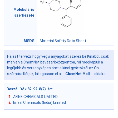
Molekuláris
szerkezete
MSDS
Material Safety Data Sheet
Ha azt tervezi, hogy vegyi anyagokat szerez be Kínából, csak
menjen a ChemNet bevásárlóközpontba, mi megkapjuk a
legújabb és versenyképes árat a kínai gyártóktól az Ön
számára.Kérjük, látogasson el a
ChemNet Mall
oldalra.
Beszállítók 82-92-8(2)-ért
:
1.
AFINE CHEMICALS LIMITED
2.
Enzal Chemicals (India) Limited