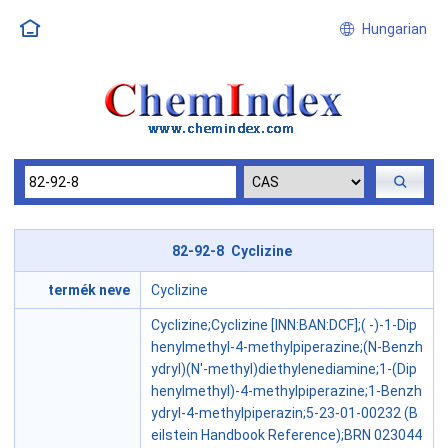
Hungarian
82-92-8 Cyclizine
termék neve
Cyclizine
Cyclizine;Cyclizine [INN:BAN:DCF];( -)-1-Dip
henylmethyl-4-methylpiperazine;(N-Benzh
ydryl)(N'-methyl)diethylenediamine;1-(Dip
henylmethyl)-4-methylpiperazine;1-Benzh
ydryl-4-methylpiperazin;5-23-01-00232 (B
eilstein Handbook Reference);BRN 023044