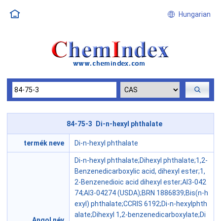
Hungarian
84-75-3 Di-n-hexyl phthalate
termék neve
Di-n-hexyl phthalate
Di-n-hexyl phthalate;Dihexyl phthalate;1,2-
Benzenedicarboxylic acid, dihexyl ester;1,
2-Benzenedioic acid dihexyl ester;AI3-042
74;AI3-04274 (USDA);BRN 1886839;Bis(n-h
exyl) phthalate;CCRIS 6192;Di-n-hexylphth
alate;Dihexyl 1,2-benzenedicarboxylate;Di
Angol név