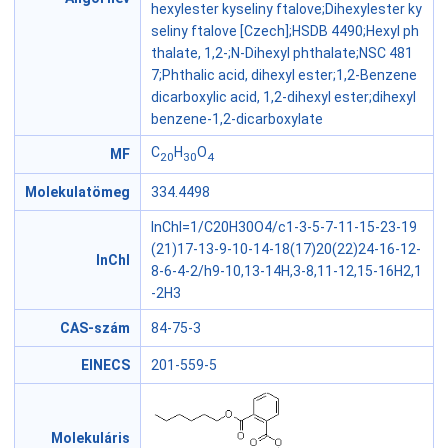
hexylester kyseliny ftalove;Dihexylester ky
seliny ftalove [Czech];HSDB 4490;Hexyl ph
thalate, 1,2-;N-Dihexyl phthalate;NSC 481
7;Phthalic acid, dihexyl ester;1,2-Benzene
dicarboxylic acid, 1,2-dihexyl ester;dihexyl
benzene-1,2-dicarboxylate
C
H
O
MF
20
30
4
Molekulatömeg
334.4498
InChI=1/C20H30O4/c1-3-5-7-11-15-23-19
(21)17-13-9-10-14-18(17)20(22)24-16-12-
InChI
8-6-4-2/h9-10,13-14H,3-8,11-12,15-16H2,1
-2H3
CAS-szám
84-75-3
EINECS
201-559-5
Molekuláris