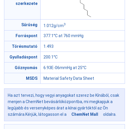
szerkezete
3
Sűrűség
1.012g/cm
Forráspont
377.1°C at 760 mmHg
Törésmutató
1.493
Gyulladáspont
200.1°C
Gőznyomás
6.93E-06mmHg at 25°C
MSDS
Material Safety Data Sheet
Ha azt tervezi, hogy vegyi anyagokat szerez be Kínából, csak
menjen a ChemNet bevásárlóközpontba, mi megkapjuk a
legújabb és versenyképes árat a kínai gyártóktól az Ön
számára.Kérjük, látogasson el a
ChemNet Mall
oldalra.