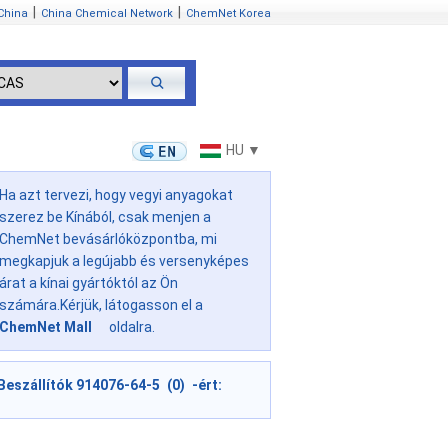
|
|
China
China Chemical Network
ChemNet Korea
HU ▼
Ha azt tervezi, hogy vegyi anyagokat
szerez be Kínából, csak menjen a
ChemNet bevásárlóközpontba, mi
megkapjuk a legújabb és versenyképes
árat a kínai gyártóktól az Ön
számára.Kérjük, látogasson el a
ChemNet Mall
oldalra.
Beszállítók 914076-64-5 (0) -ért: