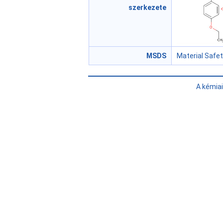
szerkezete
MSDS
Material Safe
A kémia