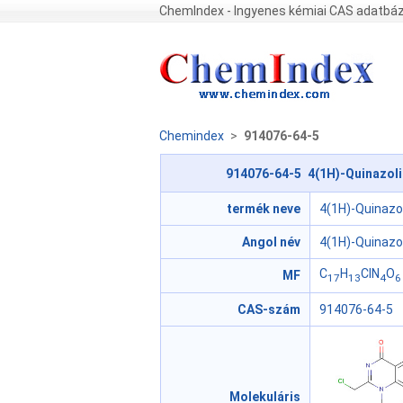
ChemIndex - Ingyenes kémiai CAS adatbáz
Chemindex
>
914076-64-5
914076-64-5 4(1H)-Quinazolin
termék neve
4(1H)-Quinazol
Angol név
4(1H)-Quinazol
C
H
ClN
O
MF
17
13
4
6
CAS-szám
914076-64-5
Molekuláris