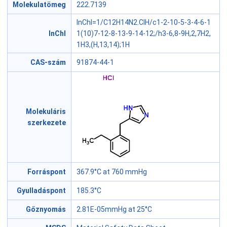
Molekulatömeg
222.7139
InChI=1/C12H14N2.ClH/c1-2-10-5-3-4-6-1
InChI
1(10)7-12-8-13-9-14-12;/h3-6,8-9H,2,7H2,
1H3,(H,13,14);1H
CAS-szám
91874-44-1
Molekuláris
szerkezete
Forráspont
367.9°C at 760 mmHg
Gyulladáspont
185.3°C
Gőznyomás
2.81E-05mmHg at 25°C