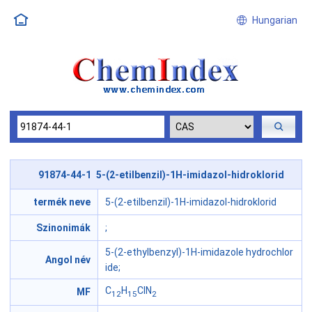
Hungarian
91874-44-1 5-(2-etilbenzil)-1H-imidazol-hidroklorid
termék neve
5-(2-etilbenzil)-1H-imidazol-hidroklorid
Szinonimák
;
5-(2-ethylbenzyl)-1H-imidazole hydrochlor
Angol név
ide;
C
H
ClN
MF
12
15
2