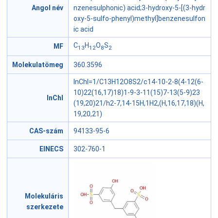
Angol név
nzenesulphonic) acid;3-hydroxy-5-[(3-hydr
oxy-5-sulfo-phenyl)methyl]benzenesulfon
ic acid
C
H
O
S
MF
13
12
8
2
Molekulatömeg
360.3596
InChI=1/C13H12O8S2/c14-10-2-8(4-12(6-
10)22(16,17)18)1-9-3-11(15)7-13(5-9)23
InChI
(19,20)21/h2-7,14-15H,1H2,(H,16,17,18)(H,
19,20,21)
CAS-szám
94133-95-6
EINECS
302-760-1
Molekuláris
szerkezete