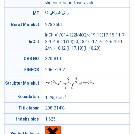
ylideneethanedihydrazide
C
H
N
O
MF
14
22
4
2
Berat Molekul
278.3501
InChI=1/C14H22N4O2/c19-13(17-15-11-7-
InChI
3-1-4-8-11)14(20)18-16-12-9-5-2-6-10-1
2/h1-10H2,(H,17,19)(H,18,20)
CAS NO
370-81-0
EINECS
206-729-2
Struktur Molekul
3
Kepadatan
1.29g/cm
Titik lebur
208-214℃
Indeks bias
1.625
Simbol bahaya