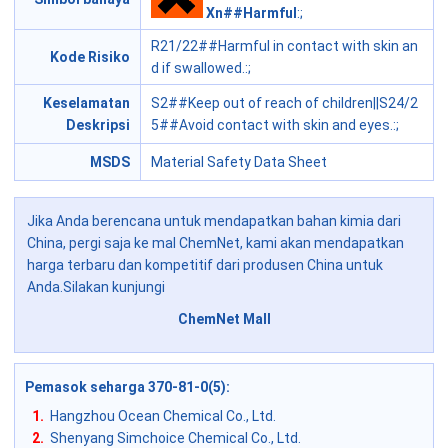
Xn##Harmful
:;
R21/22##Harmful in contact with skin an
Kode Risiko
d if swallowed.
:;
Keselamatan
S2##Keep out of reach of children||S24/2
Deskripsi
5##Avoid contact with skin and eyes.
:;
MSDS
Material Safety Data Sheet
Jika Anda berencana untuk mendapatkan bahan kimia dari
China, pergi saja ke mal ChemNet, kami akan mendapatkan
harga terbaru dan kompetitif dari produsen China untuk
Anda.Silakan kunjungi
ChemNet Mall
Pemasok seharga 370-81-0(5)
:
1.
Hangzhou Ocean Chemical Co., Ltd.
2.
Shenyang Simchoice Chemical Co., Ltd.