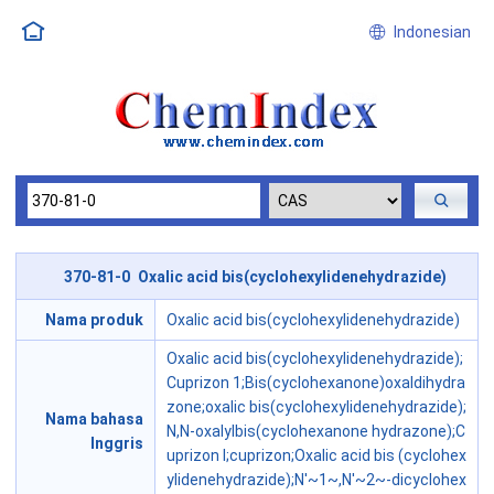
Indonesian
370-81-0 Oxalic acid bis(cyclohexylidenehydrazide)
Nama produk
Oxalic acid bis(cyclohexylidenehydrazide)
Oxalic acid bis(cyclohexylidenehydrazide);
Cuprizon 1;Bis(cyclohexanone)oxaldihydra
zone;oxalic bis(cyclohexylidenehydrazide);
Nama bahasa
N,N-oxalylbis(cyclohexanone hydrazone);C
Inggris
uprizon l;cuprizon;Oxalic acid bis (cyclohex
ylidenehydrazide);N'~1~,N'~2~-dicyclohex