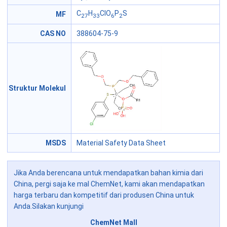
C
H
ClO
P
S
MF
27
33
6
2
CAS NO
388604-75-9
Struktur Molekul
MSDS
Material Safety Data Sheet
Jika Anda berencana untuk mendapatkan bahan kimia dari
China, pergi saja ke mal ChemNet, kami akan mendapatkan
harga terbaru dan kompetitif dari produsen China untuk
Anda.Silakan kunjungi
ChemNet Mall