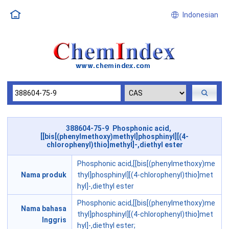
Indonesian
388604-75-9 Phosphonic acid,
[[bis[(phenylmethoxy)methyl]phosphinyl][(4-
chlorophenyl)thio]methyl]-,diethyl ester
Phosphonic acid,[[bis[(phenylmethoxy)me
Nama produk
thyl]phosphinyl][(4-chlorophenyl)thio]met
hyl]-,diethyl ester
Phosphonic acid,[[bis[(phenylmethoxy)me
Nama bahasa
thyl]phosphinyl][(4-chlorophenyl)thio]met
Inggris
hyl]-,diethyl ester;