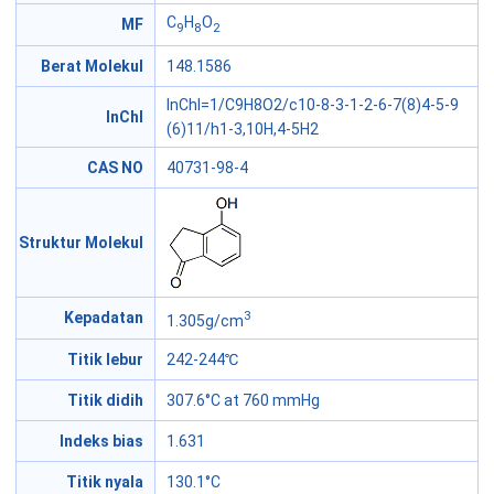
C
H
O
MF
9
8
2
Berat Molekul
148.1586
InChI=1/C9H8O2/c10-8-3-1-2-6-7(8)4-5-9
InChI
(6)11/h1-3,10H,4-5H2
CAS NO
40731-98-4
Struktur Molekul
3
Kepadatan
1.305g/cm
Titik lebur
242-244℃
Titik didih
307.6°C at 760 mmHg
Indeks bias
1.631
Titik nyala
130.1°C