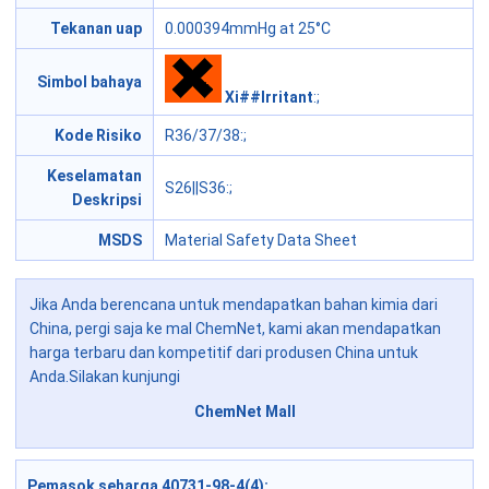
Tekanan uap
0.000394mmHg at 25°C
Simbol bahaya
Xi##Irritant
:;
Kode Risiko
R36/37/38
:;
Keselamatan
S26||S36
:;
Deskripsi
MSDS
Material Safety Data Sheet
Jika Anda berencana untuk mendapatkan bahan kimia dari
China, pergi saja ke mal ChemNet, kami akan mendapatkan
harga terbaru dan kompetitif dari produsen China untuk
Anda.Silakan kunjungi
ChemNet Mall
Pemasok seharga 40731-98-4(4)
: