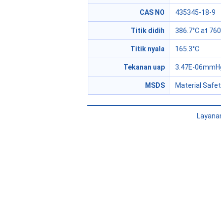
CAS NO
435345-18-9
Titik didih
386.7°C at 7
Titik nyala
165.3°C
Tekanan uap
3.47E-06mmHg
MSDS
Material Safe
Layana