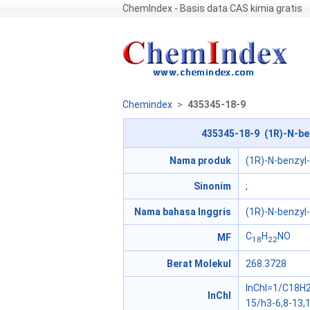
ChemIndex - Basis data CAS kimia gratis
Chemindex
>
435345-18-9
435345-18-9 (1R)-N-ben
Nama produk
(1R)-N-benzyl
Sinonim
;
Nama bahasa Inggris
(1R)-N-benzyl
C
H
NO
MF
18
22
Berat Molekul
268.3728
InChI=1/C18H2
InChI
15/h3-6,8-13,