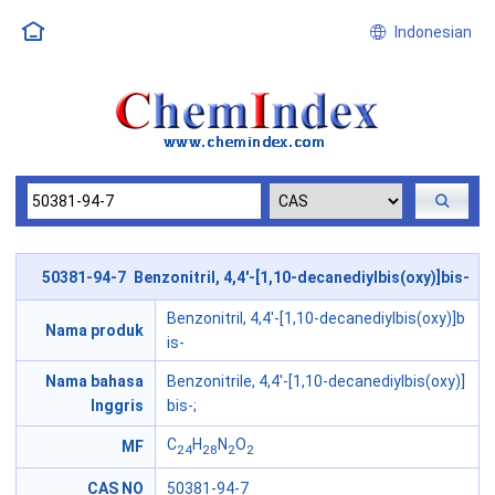
Indonesian
50381-94-7 Benzonitril, 4,4'-[1,10-decanediylbis(oxy)]bis-
Benzonitril, 4,4'-[1,10-decanediylbis(oxy)]b
Nama produk
is-
Nama bahasa
Benzonitrile, 4,4'-[1,10-decanediylbis(oxy)]
Inggris
bis-;
C
H
N
O
MF
24
28
2
2
CAS NO
50381-94-7