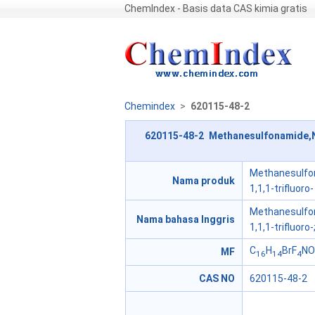
ChemIndex - Basis data CAS kimia gratis
Chemindex
>
620115-48-2
620115-48-2 Methanesulfonamide,N-[
Methanesulfon
Nama produk
1,1,1-trifluoro-
Methanesulfon
Nama bahasa Inggris
1,1,1-trifluoro-
C
H
BrF
NO
MF
16
14
4
CAS NO
620115-48-2