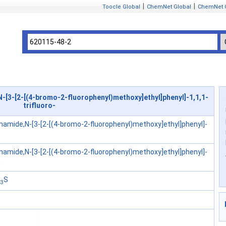
|
|
Toocle Global
ChemNet Global
ChemNet 
3-[2-[(4-bromo-2-fluorophenyl)methoxy]ethyl]phenyl]-1,1,1-
trifluoro-
amide,N-[3-[2-[(4-bromo-2-fluorophenyl)methoxy]ethyl]phenyl]-
amide,N-[3-[2-[(4-bromo-2-fluorophenyl)methoxy]ethyl]phenyl]-
;
S
3