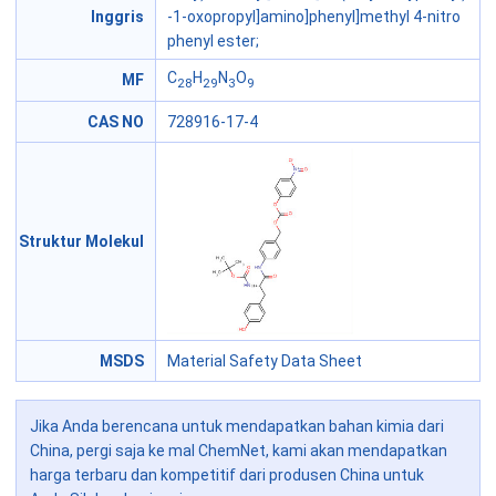
Inggris
-1-oxopropyl]amino]phenyl]methyl 4-nitro
phenyl ester;
C
H
N
O
MF
28
29
3
9
CAS NO
728916-17-4
Struktur Molekul
MSDS
Material Safety Data Sheet
Jika Anda berencana untuk mendapatkan bahan kimia dari
China, pergi saja ke mal ChemNet, kami akan mendapatkan
harga terbaru dan kompetitif dari produsen China untuk