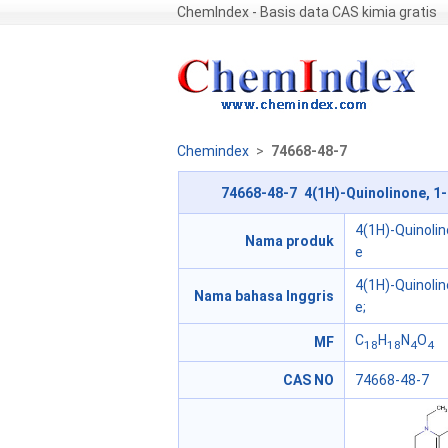
ChemIndex - Basis data CAS kimia gratis
Chemindex
>
74668-48-7
74668-48-7 4(1H)-Quinolinone, 1-
4(1H)-Quinolin
Nama produk
e
4(1H)-Quinolin
Nama bahasa Inggris
e;
C
H
N
O
MF
18
18
4
4
CAS NO
74668-48-7