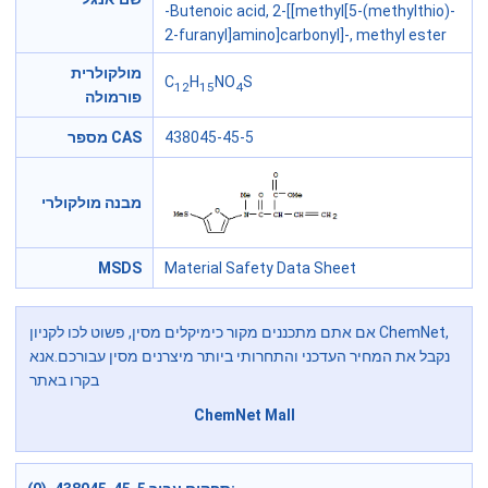
-Butenoic acid, 2-[[methyl[5-(methylthio)-
2-furanyl]amino]carbonyl]-, methyl ester
מולקולרית
C
H
NO
S
12
15
4
פורמולה
438045-45-5
מספר CAS
מבנה מולקולרי
MSDS
Material Safety Data Sheet
אם אתם מתכננים מקור כימיקלים מסין, פשוט לכו לקניון ChemNet,
נקבל את המחיר העדכני והתחרותי ביותר מיצרנים מסין עבורכם.אנא
בקרו באתר
ChemNet Mall