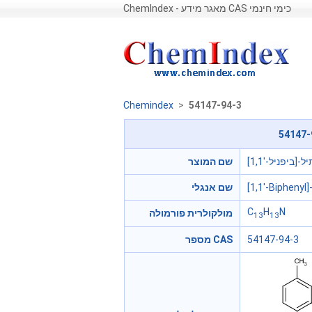
ChemIndex - מאגר מידע CAS כימי חינמי
Chemindex
>
54147-94-3
שם המוצר
[1,1'-Biphenyl
שם אנגלי
C
H
N
מולקולרית פורמולה
13
13
54147-94-3
מספר CAS