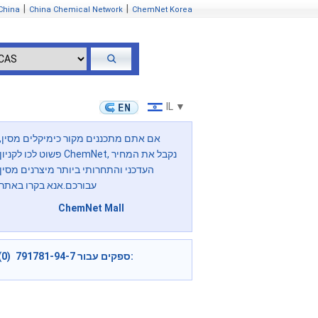
|
|
China
China Chemical Network
ChemNet Korea
IL ▼
אם אתם מתכננים מקור כימיקלים מסין,
פשוט לכו לקניון ChemNet, נקבל את המחיר
העדכני והתחרותי ביותר מיצרנים מסין
עבורכם.אנא בקרו באתר
ChemNet Mall
ספקים עבור 791781-94-7 (0):