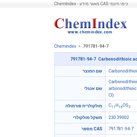
ChemIndex - מאגר מידע CAS כימי חינמי
Chemindex
>
791781-94-7
791781-94-7 Carbonodithioic aci
שם המוצר
Carbonodithioi
Carbonodithioi
שם אנגלי
arbonodithioic
CI)
C
H
OS
מולקולרית פורמולה
11
18
2
משקל מולקולרי
230.39002
מספר CAS
791781-94-7