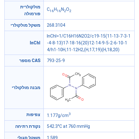
מולקולרית
C
H
N
O
16
16
2
2
פורמולה
משקל מולקולרי
268.3104
InChI=1/C16H16N2O2/c19-15(11-13-7-3-1
InChl
-4-8-13)17-18-16(20)12-14-9-5-2-6-10-1
4/h1-10H,11-12H2,(H,17,19)(H,18,20)
מספר CAS
793-25-9
מבנה מולקולרי
3
צפיפות
1.177g/cm
נקודת רתיחה
542.3°C at 760 mmHg
משקל סגולי
1.589