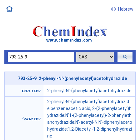
Hebrew
793-25-9 2-phenyl-N'-(phenylacetyl)acetohydrazide
שם המוצר
2-phenyl-N'-(phenylacetyl)acetohydrazide
2-phenyl-N'-(phenylacetyl)acetohydrazid
e;benzeneacetic acid, 2-(2-phenylacetyl)h
ydrazide;N'1-(2-phenylacetyl)-2-phenyleth
שם אנגלי
anohydrazide;N'-acetyl-N,N'-diphenylaceto
hydrazide;1,2-Diacetyl-1,2-diphenylhydrazi
ne