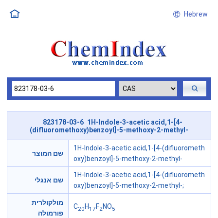
Hebrew
823178-03-6 1H-Indole-3-acetic acid,1-[4-
(difluoromethoxy)benzoyl]-5-methoxy-2-methyl-
1H-Indole-3-acetic acid,1-[4-(difluorometh
שם המוצר
oxy)benzoyl]-5-methoxy-2-methyl-
1H-Indole-3-acetic acid,1-[4-(difluorometh
שם אנגלי
oxy)benzoyl]-5-methoxy-2-methyl-;
מולקולרית
C
H
F
NO
20
17
2
5
פורמולה