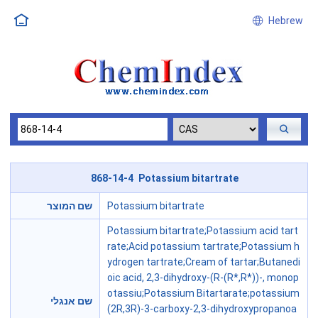
Hebrew
868-14-4 Potassium bitartrate
שם המוצר
Potassium bitartrate
Potassium bitartrate;Potassium acid tart
rate;Acid potassium tartrate;Potassium h
ydrogen tartrate;Cream of tartar;Butanedi
oic acid, 2,3-dihydroxy-(R-(R*,R*))-, monop
otassiu;Potassium Bitartarate;potassium
שם אנגלי
(2R,3R)-3-carboxy-2,3-dihydroxypropanoa