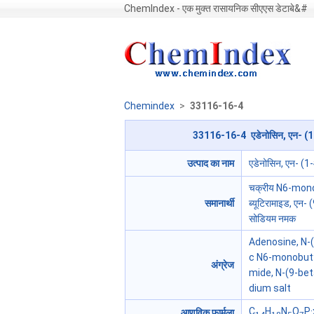
ChemIndex - एक मुक्त रासायनिक सीएएस डेटाबे&#
Chemindex
>
33116-16-4
33116-16-4 एडेनोसिन, एन- (1-ऑक
उत्पाद का नाम
एडेनोसिन, एन- (1-
चक्रीय N6-monobu
समानार्थी
ब्यूटिरामाइड, एन-
सोडियम नमक
Adenosine, N-(
c N6-monobuty
अंग्रेज
mide, N-(9-bet
dium salt
C
H
N
O
P
आणविक फार्मूला