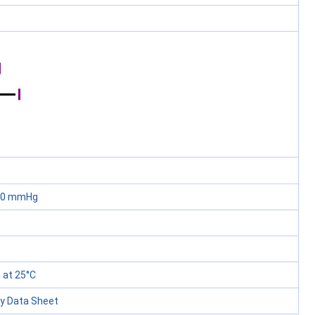
760 mmHg
at 25°C
ty Data Sheet