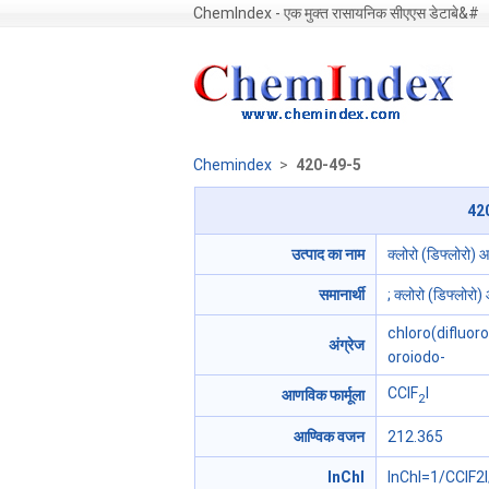
ChemIndex - एक मुक्त रासायनिक सीएएस डेटाबे&#
Chemindex
>
420-49-5
420
उत्पाद का नाम
क्लोरो (डिफ्लोरो) 
समानार्थी
; क्लोरो (डिफ्लोरो
chloro(difluo
अंग्रेज
oroiodo-
CClF
I
आणविक फार्मूला
2
आण्विक वजन
212.365
InChI
InChI=1/CClF2I