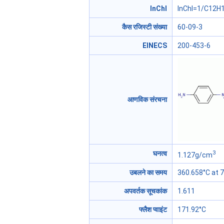
InChI
InChI=1/C12H1
कैस रजिस्टी संख्या
60-09-3
EINECS
200-453-6
आणविक संरचना
3
घनत्व
1.127g/cm
उबलने का समय
360.658°C at
अपवर्तक सूचकांक
1.611
फ्लैश प्वाइंट
171.92°C