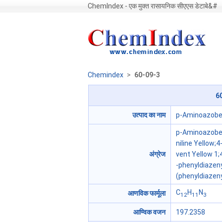
ChemIndex - एक मुक्त रासायनिक सीएएस डेटाबे&#
Chemindex
>
60-09-3
6
उत्पाद का नाम
p-Aminoazob
p-Aminoazobenz
niline Yellow
अंग्रेज
vent Yellow 1;
-phenyldiazeny
(phenyldiazen
C
H
N
आणविक फार्मूला
12
11
3
आण्विक वजन
197.2358