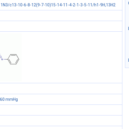
1N3/c13-10-6-8-12(9-7-10)15-14-11-4-2-1-3-5-11/h1-9H,13H2
 760 mmHg