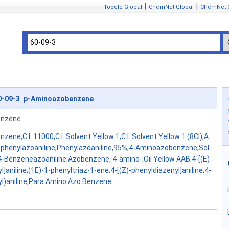
|
|
Toocle Global
ChemNet Global
ChemNet 
0-09-3 p-Aminoazobenzene
enzene
ene;C.I. 11000;C.I. Solvent Yellow 1;C.I. Solvent Yellow 1 (8CI);A
;4-phenylazoaniline;Phenylazoaniline,95%;4-Aminoazobenzene;Sol
4-Benzeneazoaniline;Azobenzene, 4-amino-;Oil Yellow AAB;4-[(E)
l]aniline;(1E)-1-phenyltriaz-1-ene;4-[(Z)-phenyldiazenyl]aniline;4-
yl)aniline;Para Amino Azo Benzene