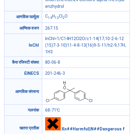
enzhydrol
C
H
Cl
O
आणविक फार्मूला
14
12
2
आण्विक वजन
267.15
InChI=1/C14H12Cl2O/c1-14(17,10-2-6-12
InChI
(15)7-3-10)11-4-8-13(16)9-5-11/h2-9,17H,
1H3
कैस रजिस्टी संख्या
80-06-8
EINECS
201-246-3
आणविक संरचना
गलनांक
68-71℃
खतरा प्रतीक
Xn##Harmful||N##Dangerous f