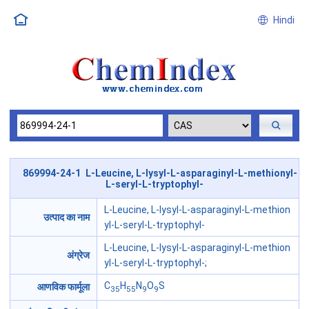
Hindi
869994-24-1 L-Leucine, L-lysyl-L-asparaginyl-L-methionyl-
L-seryl-L-tryptophyl-
L-Leucine, L-lysyl-L-asparaginyl-L-methion
उत्पाद का नाम
yl-L-seryl-L-tryptophyl-
L-Leucine, L-lysyl-L-asparaginyl-L-methion
अंग्रेज
yl-L-seryl-L-tryptophyl-;
C
H
N
O
S
आणविक फार्मूला
35
55
9
9