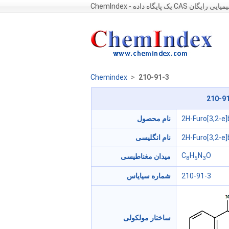
Che - یک پایگاه داده CAS شیمیایی رایگان
Chemindex
>
210-91-3
210-91
2H-Furo[3,2-e]
نام محصول
2H-Furo[3,2-e]
نام انگلیسی
C
H
N
O
میدان مغناطیسی
8
5
3
210-91-3
شماره سیایاس
ساختار مولکولی