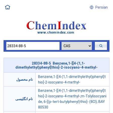
Persian
28334-88-5 Benzene,1-[[4-(1,1-
dimethylethyl)phenyl]thio]-2-isocyano-4-methyl-
Benzene,1-[[4-(1,1-dimethylethyl)phenyl]t
نام محصول
hio]-2-isocyano-4-methyl-
Benzene,1-[[4-(1,1-dimethylethyl)phenyl]t
hio]-2-isocyano-4-methyl-;m-Tolylisocyani
نام انگلیسی
de, 6-[(p-tert-butylphenyl)thio]- (8CI); BAY
80530