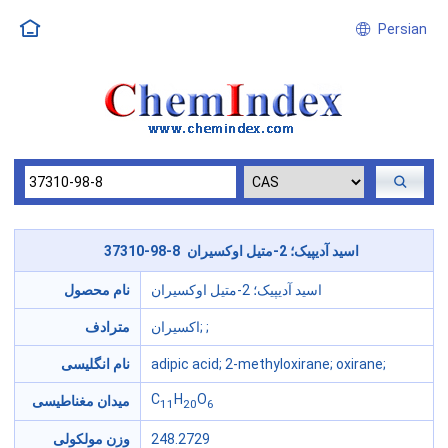
Persian
37310-98-8 اسید آدیپیک؛ 2-متیل اوکسیران
اسید آدیپیک؛ 2-متیل اوکسیران
نام محصول
اکسیران; ;
مترادف
adipic acid; 2-methyloxirane; oxirane;
نام انگلیسی
C
H
O
میدان مغناطیسی
11
20
6
248.2729
وزن مولکولی