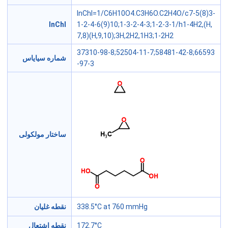
InChI=1/C6H10O4.C3H6O.C2H4O/c7-5(8)3-
InChI
1-2-4-6(9)10;1-3-2-4-3;1-2-3-1/h1-4H2,(H,
7,8)(H,9,10);3H,2H2,1H3;1-2H2
37310-98-8;52504-11-7;58481-42-8;66593
شماره سیایاس
-97-3
ساختار مولکولی
338.5°C at 760 mmHg
نقطه غلیان
172.7°C
نقطه اشتعال