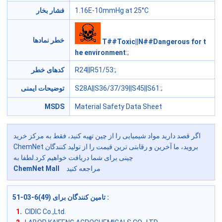
فشار بخار
1.16E-10mmHg at 25°C
خطر نمادها
T##Toxic||N##Dangerous for t
he environment
:;
کدهای خطر
R24||R51/53
:;
توضیحات ایمنی
S28A||S36/37/39||S45||S61
:;
MSDS
Material Safety Data Sheet
اگر قصد دارید مواد شیمیایی را از چین تهیه کنید، فقط به مرکز خرید
ChemNet بروید، ما آخرین و رقابتی ترین قیمت را از تولید کنندگان
چینی برای شما دریافت خواهیم کرد.لطفا به
ChemNet Mall
مراجعه کنید
51-03-6(49) تامین کنندگان برای
:
1.
CIDIC Co.,Ltd.