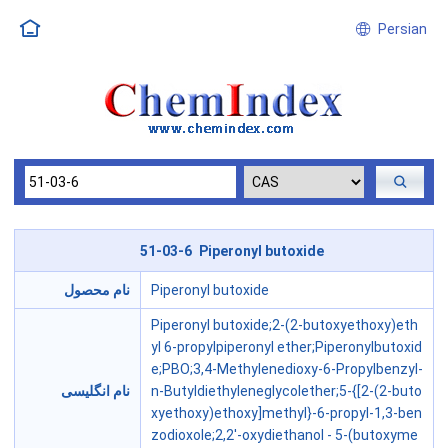
Persian
51-03-6 Piperonyl butoxide
نام محصول
Piperonyl butoxide
Piperonyl butoxide;2-(2-butoxyethoxy)eth
yl 6-propylpiperonyl ether;Piperonylbutoxid
e;PBO;3,4-Methylenedioxy-6-Propylbenzyl-
نام انگلیسی
n-Butyldiethyleneglycolether;5-{[2-(2-buto
xyethoxy)ethoxy]methyl}-6-propyl-1,3-ben
zodioxole;2,2'-oxydiethanol - 5-(butoxyme