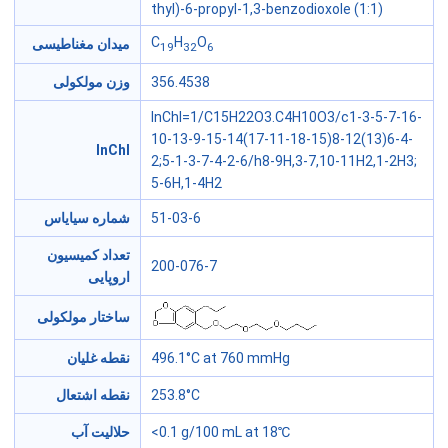
thyl)-6-propyl-1,3-benzodioxole (1:1)
C
H
O
میدان مغناطیسی
19
32
6
وزن مولکولی
356.4538
InChI=1/C15H22O3.C4H10O3/c1-3-5-7-16-
10-13-9-15-14(17-11-18-15)8-12(13)6-4-
InChI
2;5-1-3-7-4-2-6/h8-9H,3-7,10-11H2,1-2H3;
5-6H,1-4H2
شماره سیایاس
51-03-6
تعداد کمیسیون
200-076-7
اروپایی
ساختار مولکولی
نقطه غلیان
496.1°C at 760 mmHg
نقطه اشتعال
253.8°C
حلالیت آب
<0.1 g/100 mL at 18℃