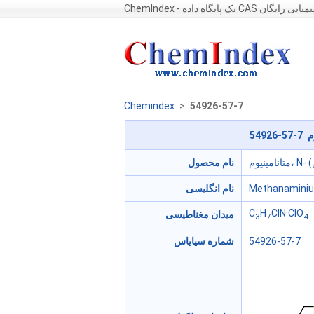
Che - یک پایگاه داده CAS شیمیایی رایگان
Chemindex
>
54926-57-7
نام محصول
Methanaminium
نام انگلیسی
C
H
ClN·ClO
میدان مغناطیسی
3
7
4
54926-57-7
شماره سیایاس